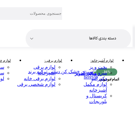
دسته بندی کالاها
لوازم آشپزخانه
لوازم برقی
لوازم خا
پخت و پز
لوازم برقی
سر
-16%
سرو و پذیرایی
آشپزخانه
سر
بزرگنمایی تصویر
دکوراتیو
لوازم برقی خانه
لو
اتمام موجودی
لوازم مکمل
لوازم شخصی برقی
آشپزخانه
کریستال و
بلوریجات