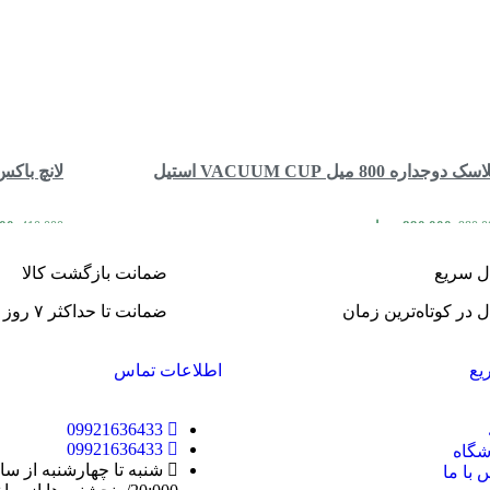
ک دوجداره 800 میل VACUUM CUP استیل
لانچ باک
890,000
تومان
000
410,000
980,0
مقایسه
مشاهده سریع
اطلاعات بیشتر
اطلاعات 
ل سریع
ضمانت بازگشت کالا
 در کوتاه‌ترین زمان
ضمانت تا حداکثر ۷ روز
یع
اطلاعات تماس
09921636433
09921636433
گاه
 با ما