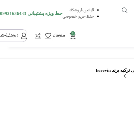
قوانین فروشگاه
خط ویژه پشتیبانی
09921636433
حفظ حریم خصوصی
0
0
تومان
ورود / ثبت ن
 برند herevin