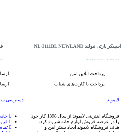
اسپیکر پارتی نیولند NL-3111BL NEWLAND
فلاس
42,280,000
تومان
00
45,493,000
مقایسه
مشاهده سریع
افزودن به سبد خرید
پرداخت آنلاین امن
ارسا
پرداخت با کارت‌های شتاب
ارسال
لایموند
دسترسی سر
فروشگاه اینترنتی لایموند از سال 1398 کار خود
خانه
را در عرصه فروش لوازم خانه شروع کرد.
فروش
هدف فروشگاه لایموند ایجاد بستر امن و
تماس