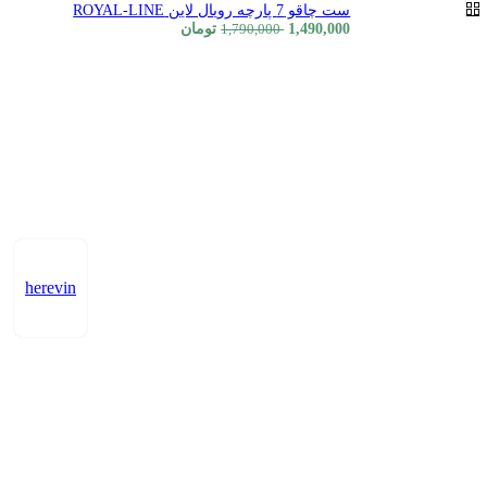
ست چاقو 7 پارچه رویال لاین ROYAL-LINE
1,490,000
تومان
1,790,000
herevin