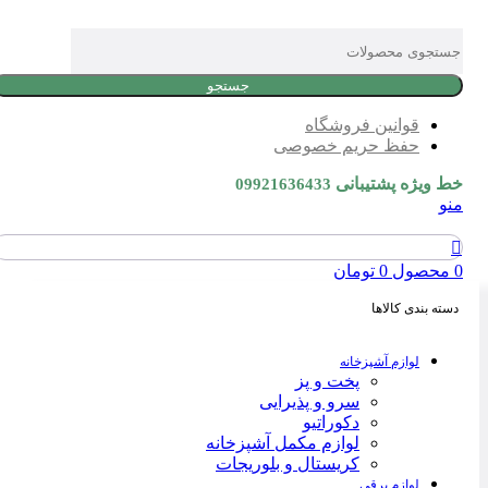
جستجو
قوانین فروشگاه
حفظ حریم خصوصی
خط ویژه پشتیبانی
09921636433
منو
0
محصول
0
تومان
دسته بندی کالاها
لوازم آشپزخانه
پخت و پز
سرو و پذیرایی
دکوراتیو
لوازم مکمل آشپزخانه
کریستال و بلوریجات
لوازم برقی