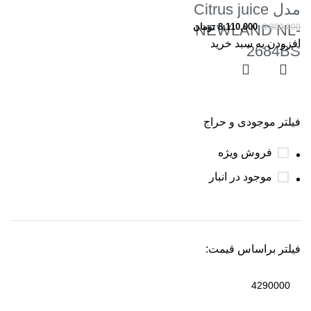
مدل Citrus juice
8,110,000
NEWLAND NL-
تومان
8,300,000
افزودن به سبد خرید
2684BS
فیلتر موجودی و حراج
فروش ویژه
موجود در انبار
فیلتر براساس قیمت: