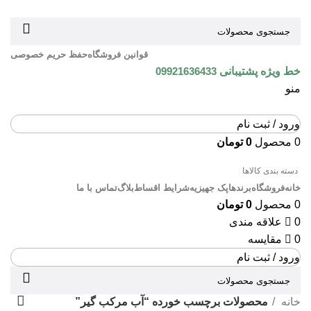
قوانین فروشگاه
حفظ حریم خصوصی
خط ویژه پشتیبانی
09921636433
منو
ورود / ثبت نام
0
محصول
0
تومان
دسته بندی کالاها
خانه
فروشگاه
برندها
پک جهیزیه
شرایط اقساط
بلاگ
تماس با ما
0
محصول
0
تومان
0
علاقه مندی
0
مقایسه
ورود / ثبت نام
خانه
محصولات برچسب خورده “آب مرکب گیر”