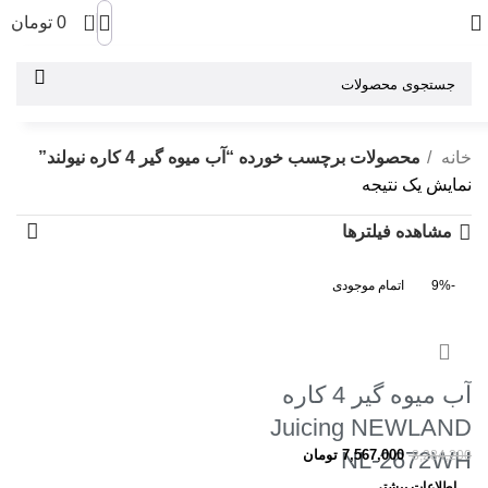
0
0
تومان
خانه
محصولات برچسب خورده “آب میوه گیر 4 کاره نیولند”
نمایش یک نتیجه
مشاهده فیلترها
-9%
اتمام موجودی
آب میوه گیر 4 کاره
Juicing NEWLAND
7,567,000
NL-2672WH
تومان
8,284,200
اطلاعات بیشتر