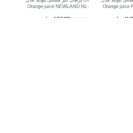
Orange juice NEWLAND NL-
Orange juic
2777BL
11,0
تومان
4,510,000
تومان
4,600,000
د
افزودن به سبد خرید