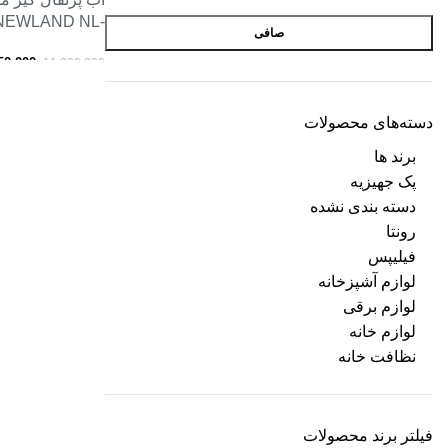
e NEWLAND NL-
صافی
2778BL
50,000
11,300,000
افزودن به سبد خری
دسته‌های محصولات
برند ها
پک جهیزیه
دسته بندی نشده
رونتا
فیلیپس
لوازم آشپزخانه
لوازم برقی
لوازم خانه
نظافت خانه
فیلتر برند محصولات