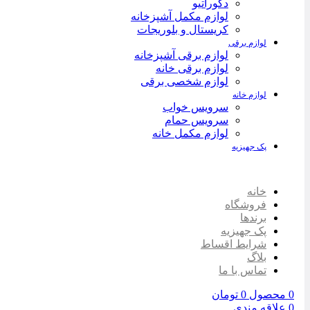
دکوراتیو
لوازم مکمل آشپزخانه
کریستال و بلوریجات
لوازم برقی
لوازم برقی آشپزخانه
لوازم برقی خانه
لوازم شخصی برقی
لوازم خانه
سرویس خواب
سرویس حمام
لوازم مکمل خانه
پک جهیزیه
خانه
فروشگاه
برندها
پک جهیزیه
شرایط اقساط
بلاگ
تماس با ما
0
محصول
0
تومان
0
علاقه مندی