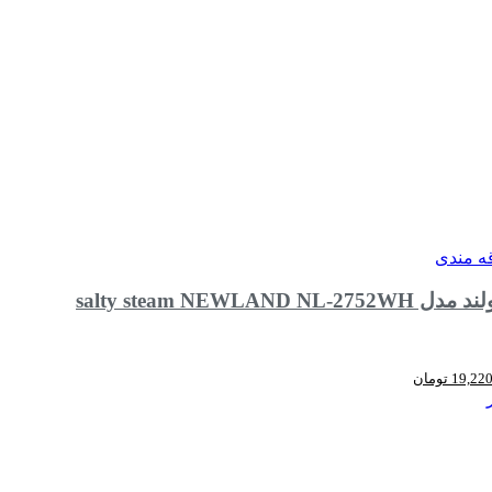
قه مندی
salty steam NEWLAND N
19,22
تومان