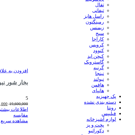
تفال
تیفانی
راسل هابز
رمینگتون
زیمنس
سیج
کاراجا
کروپس
کنوود
کیچن اید
گاستروبک
گرنیه
افزودن به علا
نینجا
نیولند
بخار شور نیولند مدل L-2752WH
هافمن
هانپای
پک جهیزیه
5
دسته بندی نشده
0,000
19,600,000
رونتا
اطلاعات بیشتر
فیلیپس
مقایسه
لوازم آشپزخانه
مشاهده سریع
پخت و پز
دکوراتیو