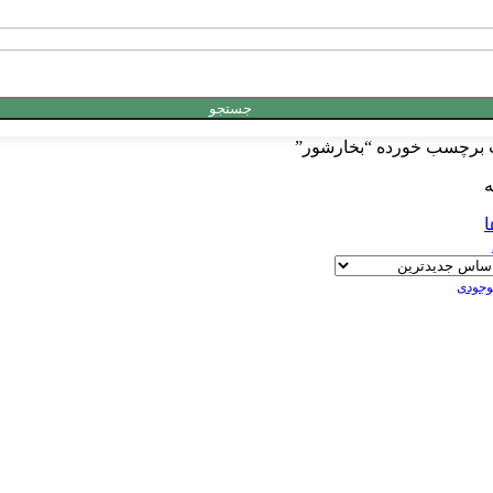
جستجو
برچسب خورده “بخارشور”
ه
ا
موجودی