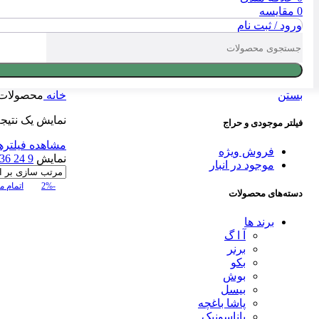
0
مقایسه
ورود / ثبت نام
بستن
خانه
محصولات 
نمایش یک نتیج
فیلتر موجودی و حراج
مشاهده فیلتره
فروش ویژه
نمایش
9
24
36
موجود در انبار
-2%
اتمام 
دسته‌های محصولات
برند ها
آ ا گ
برنر
بکو
بوش
بیسل
پاشا باغچه
پاناسونیک