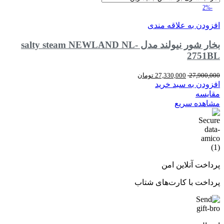
-2%
افزودن به علاقه مندی
بخار شور نیولند مدل salty steam NEWLAND NL-
2751BL
قیمت
قیمت
27,900,000
27,330,000
تومان
اصلی:
فعلی:
افزودن به سبد خرید
27,900,000 تومان
27,330,000 تومان.
مقایسه
بود.
مشاهده سریع
پرداخت آنلاین امن
پرداخت با کارت‌های شتاب