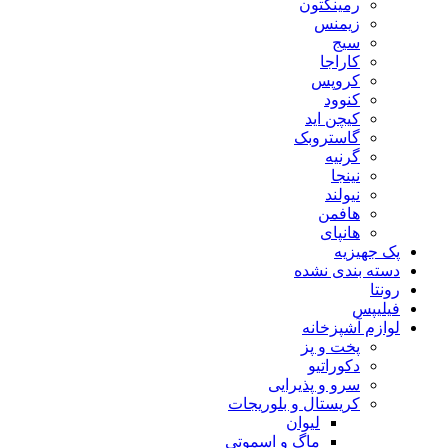
رمینگتون
زیمنس
سیج
کاراجا
کروپس
کنوود
کیچن اید
گاستروبک
گرنیه
نینجا
نیولند
هافمن
هانپای
پک جهیزیه
دسته بندی نشده
رونتا
فیلیپس
لوازم آشپزخانه
پخت و پز
دکوراتیو
سرو و پذیرایی
کریستال و بلوریجات
لیوان
ماگ و اسموتی