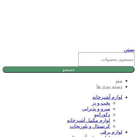
بستن
جستجو
منو
دسته بندی ها
لوازم آشپزخانه
پخت و پز
سرو و پذیرایی
دکوراتیو
لوازم مکمل آشپزخانه
کریستال و بلوریجات
لوازم برقی