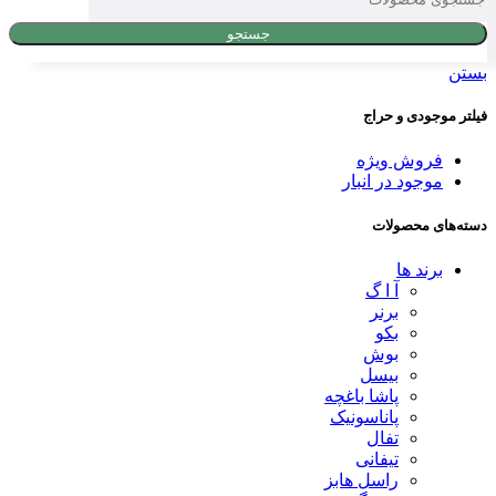
جستجو
بستن
فیلتر موجودی و حراج
فروش ویژه
موجود در انبار
دسته‌های محصولات
برند ها
آ ا گ
برنر
بکو
بوش
بیسل
پاشا باغچه
پاناسونیک
تفال
تیفانی
راسل هابز