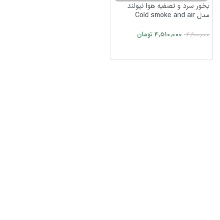
بخور سرد و تصفیه هوا نیولند
مدل Cold smoke and air
purification NEWLAND NL-
2721WH
4,510,000
تومان
4,600,000
افزودن به سبد خرید