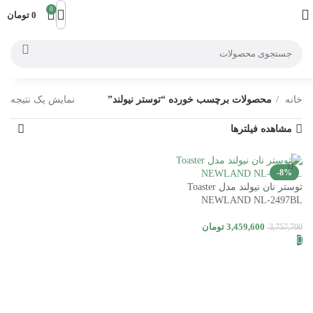
0
0
تومان
خانه
محصولات برچسب خورده “توستر نیولند”
نمایش یک نتیجه
مشاهده فیلترها
-8%
توستر نان نیولند مدل Toaster
اتمام موجودی
NEWLAND NL-2497BL
3,459,600
تومان
3,757,700
اطلاعات بیشتر