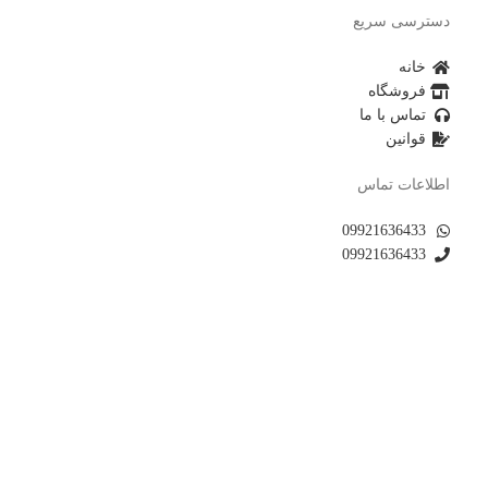
دسترسی سریع
خانه
فروشگاه
تماس با ما
قوانین
اطلاعات تماس
09921636433
09921636433
شنبه تا چهارشنبه از ساعت 9:00 تا 20:000/ پنجشنبه ها از
ساعت 9:30 تا 14:00
laymond@gmail.com
بخش اداری فروشگاه: تبریز . عباسی. خیابان انقلاب. کوچه