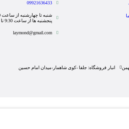
09921636433
ا
پنجشنبه ها از ساعت 9:30 تا 14:00
laymond@gmail.com
همن
انبار فروشگاه: جلفا -کوی شاهمار-میدان امام حسین