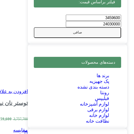
فیلتر براساس قیمت:
صافی
دسته‌های محصولات
برند ها
پک جهیزیه
دسته بندی نشده
افزودن به علا
رونتا
فیلیپس
توستر نان نیولند مدل 497BL
لوازم آشپزخانه
لوازم برقی
لوازم خانه
459,600
3,757,700
نظافت خانه
مقایسه