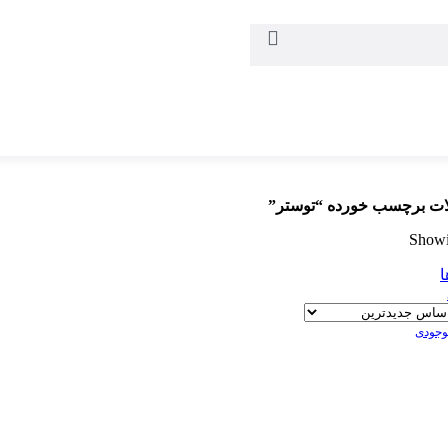
ت برچسب خورده “توستر”
Showin
ا
موجودی