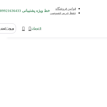
قوانین فروشگاه
خط ویژه پشتیبانی
09921636433
حفظ حریم خصوصی
0
تومان
ورود / ثبت 