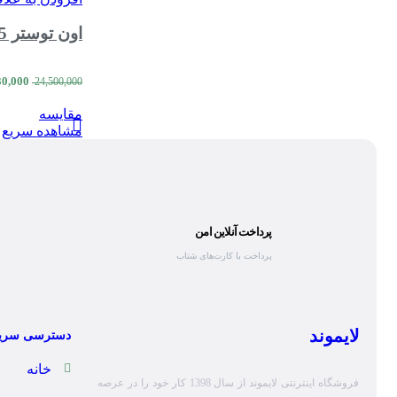
اون توستر 35 لیتر نیولند مدل toaster NEWLAND NL-2935BL
30,000
24,500,000
مقایسه
مشاهده سریع
پرداخت آنلاین امن
پرداخت با کارت‌های شتاب
لایموند
دسترسی سری
خانه
فروشگاه اینترنتی لایموند از سال 1398 کار خود را در عرصه