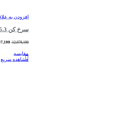
افزودن به علا
سرخ کن 5.3 لیتری بدون روغن نیولند مدل Fryer without oil NEWLAND NL-2921BS
07,100
12,078,100
مقایسه
مشاهده سریع