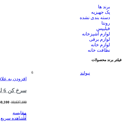
برند ها
پک جهیزیه
دسته بندی نشده
رونتا
فیلیپس
لوازم آشپزخانه
لوازم برقی
لوازم خانه
نظافت خانه
فیلتر برند محصولات
نیولند
6
افزودن به علا
سرخ کن 6 لیتری بدون روغن نیولند مدل Fryer without oil NEWLAND NL-2974BL
60,100
10,637,100
مقایسه
مشاهده سریع