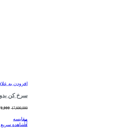
افزودن به علا
سرخ کن بدون روغن 8 لیتری 2 قلو نیولند مد
70,000
17,600,000
مقایسه
مشاهده سریع