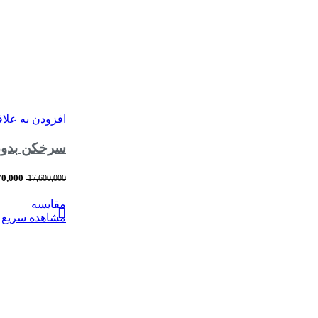
افزودن به علا
سرخکن بدون روغن 8 لیتری 2 قلو نیولند مدل
70,000
17,600,000
مقایسه
مشاهده سریع