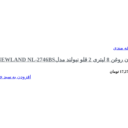
قه مندی
air fryer NEWLAND NL-2746BS
17,2
تومان
افزودن به سبد خ