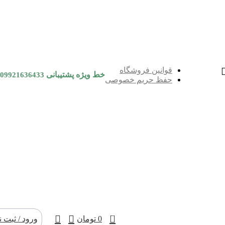
قوانین فروشگاه
خط ویژه پشتیبانی
09921636433
حفظ حریم خصوصی
0
0
تومان
ورود / ثبت ن