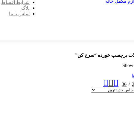
ازم مکمل خانه
شرایط اقساط
بلاگ
تماس با ما
ت برچسب خورده “سرخ کن”
Showin
ا
36