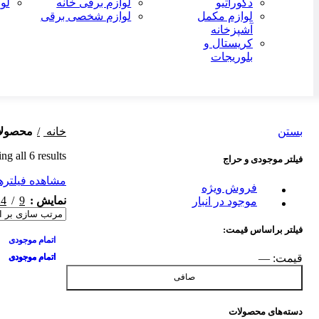
دکوراتیو
لوازم برقی خانه
لو
لوازم مکمل
لوازم شخصی برقی
آشپزخانه
کریستال و
بلوریجات
بستن
خانه
محصولا
g all 6 results
فیلتر موجودی و حراج
مشاهده فیلتره
فروش ویژه
24
9
نمایش
موجود در انبار
فیلتر براساس قیمت:
-9%
-2%
-2%
-11%
-15%
اتمام موجودی
قيمت:
—
اتمام موجودی
اتمام موجودی
اتمام موجودی
صافی
دسته‌های محصولات