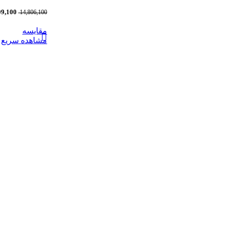
09,100
14,806,100
مقایسه
مشاهده سریع