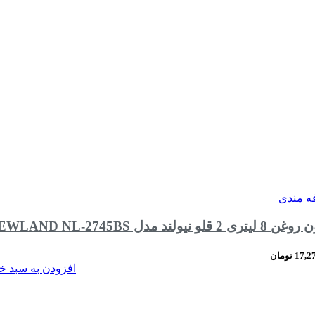
قه مندی
ل air fryer NEWLAND NL-2745BS
17,2
تومان
افزودن به سبد خ