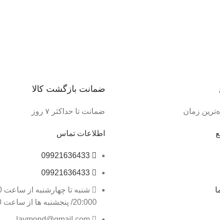
ضمانت بازگشت کالا
‌ترین زمان
ضمانت تا حداکثر ۷ روز
ع
اطلاعات تماس
09921636433
09921636433
ا
20:000/ پنجشنبه ها از ساعت 9:30 تا 14:00
laymond@gmail.com