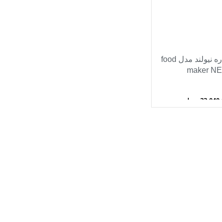
غذا ساز 15 کاره نیولند مدل food
maker N
33,040
تومان
خرید