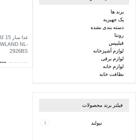
برند ها
پک جهیزیه
دسته بندی نشده
رونتا
فیلیپس
EWLAND NL-
لوازم آشپزخانه
2926BS
لوازم برقی
,000
33,700,000
لوازم خانه
افزودن به سبد 
نظافت خانه
فیلتر برند محصولات
نیولند
1