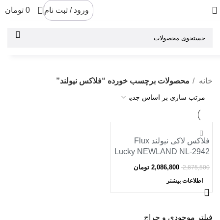
0
ورود / ثبت نام
0
تومان
خانه
محصولات برچسب خورده “فلاکس نیولند”
-27%
فلاکس لاکی نیولند Flux
اتمام موجودی
Lucky NEWLAND NL-2942
2,086,800
تومان
2,875,500
اطلاعات بیشتر
فیلتر موجودی و حراج