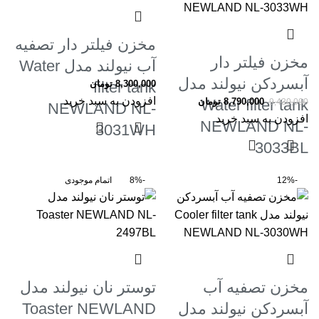
مخزن فیلتر دار تصفیه
مخزن فیلتر دار
آب نیولند مدل Water
آبسردکن نیولند مدل
8,300,000
filter tank
تومان
افزودن به سبد خرید
8,790,000
Water filter tank
تومان
9,430,000
NEWLAND NL-
افزودن به سبد خرید
NEWLAND NL-
3031WH
3033BL
-12%
-8%
اتمام موجودی
مخزن تصفیه آب
توستر نان نیولند مدل
آبسردکن نیولند مدل
Toaster NEWLAND