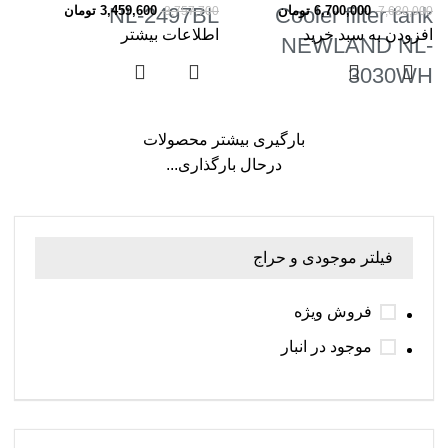
6,700,000
تومان
Cooler filter tank
NL-2497BL
3,459,600
تومان
3,757,700
7,630,000
افزودن به سبد خرید
اطلاعات بیشتر
NEWLAND NL-
3030WH
بارگیری بیشتر محصولات
درحال بارگذاری...
فیلتر موجودی و حراج
فروش ویژه
موجود در انبار