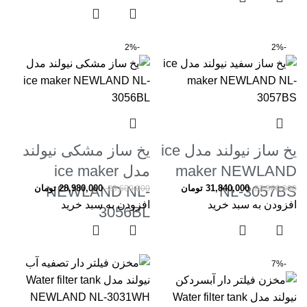
-2%
-2%
یخ ساز نیولند مدل ice
یخ ساز مشکی نیولند
maker NEWLAND
مدل ice maker
NL-3057BS
31,840,000
تومان
28,980,000
NEWLAND NL-
تومان
29,600,000
32,500,000
افزودن به سبد خرید
افزودن به سبد خرید
3056BL
-7%