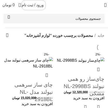
0
ورود / ثبت نام
0
تومان
خانه
محصولات برچسب خورده “لوازم آشپزخانه”
-2%
-2%
چای‌ساز رو همی
چای ساز سرهمی
نیولند NL‑2998BS
نیولند مدل NL-
مشکی
12,320,000
تومان
12,600,000
افزودن به سبد خرید
2918BL
15,020,000
تومان
15,400,000
افزودن به سبد خرید