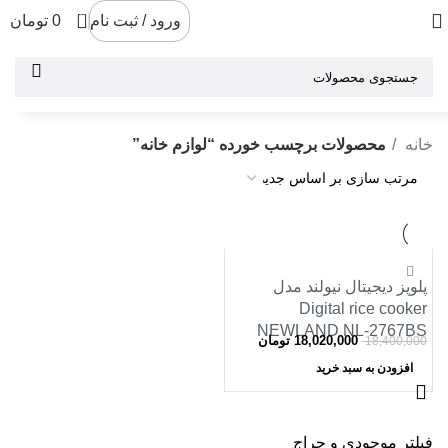
0
ورود / ثبت نام
0
تومان
خانه
محصولات برچسب خورده “لوازم خانه”
-2%
پلوپز دیجیتال نیولند مدل
Digital rice cooker
NEWLAND NL-2767BS
18,020,000
تومان
18,400,000
افزودن به سبد خرید
فیلتر موجودی و حراج