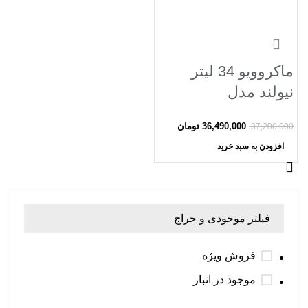
ماکروویو 34 لیتر
نیولند مدل
Microwave
36,490,000
تومان
37,200,000
NEWLAND NL-
افزودن به سبد خرید
2744BL
فیلتر موجودی و حراج
فروش ویژه
موجود در انبار