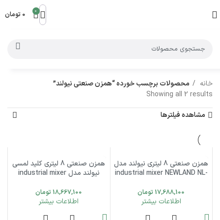
0
0
تومان
خانه
محصولات برچسب خورده “همزن صنعتی نیولند”
Showing all 2 results
مشاهده فیلترها
اتمام موجودی
همزن صنعتی 8 لیتری نیولند مدل
اتمام موجودی
همزن صنعتی 8 لیتری کلید لمسی
industrial mixer NEWLAND NL-
نیولند مدل industrial mixer
NEWLAND NL-2781GR
2782SS
17,688,100
تومان
18,667,100
تومان
اطلاعات بیشتر
اطلاعات بیشتر