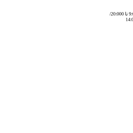
شنبه تا چهارشنبه از ساعت 9:00 تا 20:000/