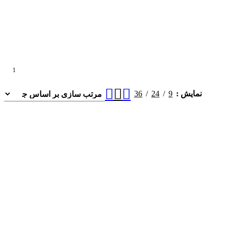
1
36
24
9
نمایش