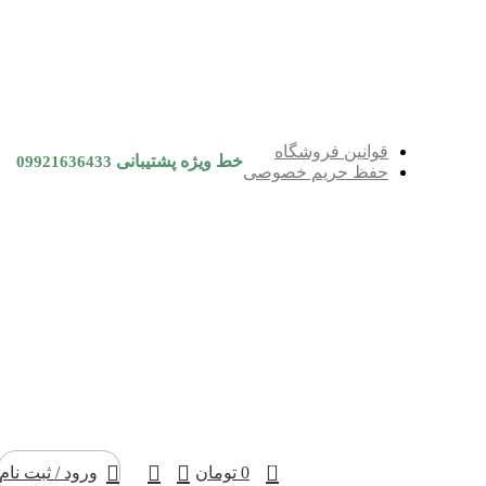
قوانین فروشگاه
خط ویژه پشتیبانی
09921636433
حفظ حریم خصوصی
0
0
تومان
ورود / ثبت نام