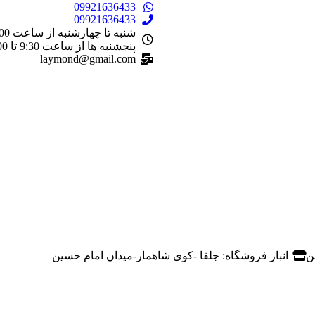
09921636433
09921636433
پنجشنبه ها از ساعت 9:30 تا 14:00
laymond@gmail.com
ن
انبار فروشگاه: جلفا -کوی شاهمار-میدان امام حسین