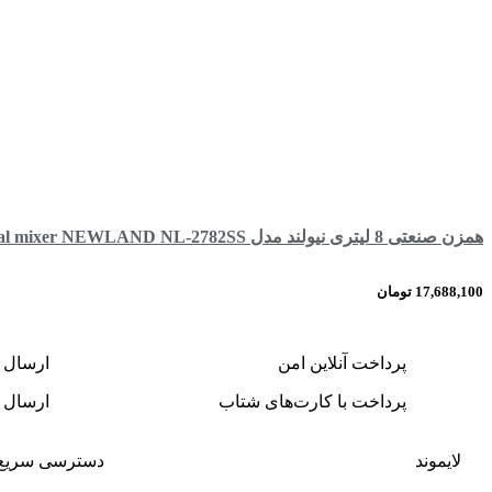
همزن صنعتی 8 لیتری نیولند مدل industrial mixer NEWLAND NL-2782SS
17,688,100
تومان
اطلاعات بیشتر
پرداخت آنلاین امن
ارسال 
پرداخت با کارت‌های شتاب
ارسال د
لایموند
دسترسی سریع