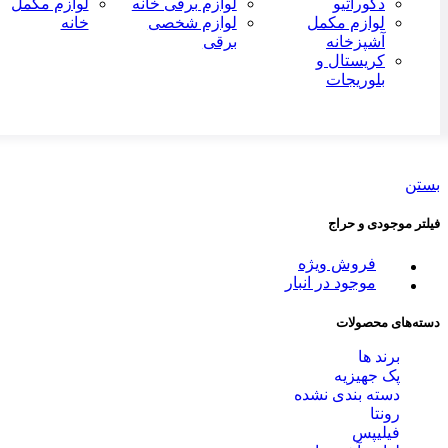
دکوراتیو
لوازم برقی خانه
لوازم مکمل
لوازم مکمل
لوازم شخصی
خانه
آشپزخانه
برقی
کریستال و
بلوریجات
بستن
فیلتر موجودی و حراج
فروش ویژه
موجود در انبار
دسته‌های محصولات
برند ها
پک جهیزیه
دسته بندی نشده
رونتا
فیلیپس