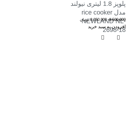
پلوپز 1.8 لیتری نیولند
مدل rice cooker
8,500,000
8,350,000
NEWLAND NL-
تومان
افزودن به سبد خرید
2698-18