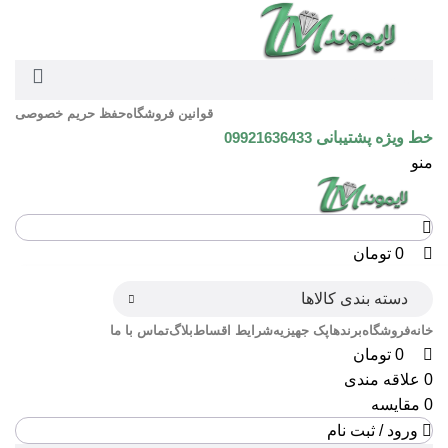
0
0
0
قوانین فروشگاه
حفظ حریم خصوصی
خط ویژه پشتیبانی
09921636433
منو
0
تومان
دسته بندی کالاها
خانه
فروشگاه
برندها
پک جهیزیه
شرایط اقساط
بلاگ
تماس با ما
0
تومان
0
علاقه مندی
0
مقایسه
ورود / ثبت نام