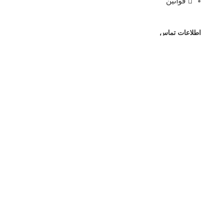
قوانین
اطلاعات تماس
09921636433
09921636433
شنبه تا چهارشنبه از ساعت 9:00 تا 20:000/ پنجشنبه
ها از ساعت 9:30 تا 14:00
laymond@gmail.com
بخش اداری فروشگاه: تبریز . عباسی. خیابان انقلاب.
کوچه بهمن