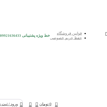
قوانین فروشگاه
خط ویژه پشتیبانی
09921636433
حفظ حریم خصوصی
0
0
تومان
ورود / ثبت ن