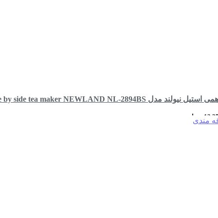
 مدل side by side tea maker NEWLAND NL-2894BS
13,3
تومان
قه مندی
رید