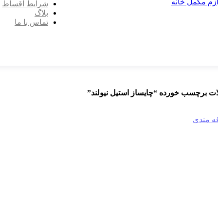
ازم مکمل خانه
شرایط اقساط
بلاگ
تماس با ما
ت برچسب خورده “چایساز استیل نیولند”
قه مندی