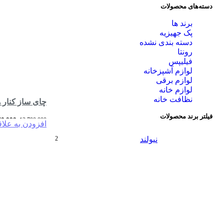
دسته‌های محصولات
برند ها
پک جهیزیه
دسته بندی نشده
رونتا
فیلیپس
لوازم آشپزخانه
لوازم برقی
لوازم خانه
نظافت خانه
چای ساز کنار همی استیل نیولند
فیلتر برند محصولات
70,000
13,700,000
افزودن به علا
-2%
افزودن به سبد خ
نیولند
2