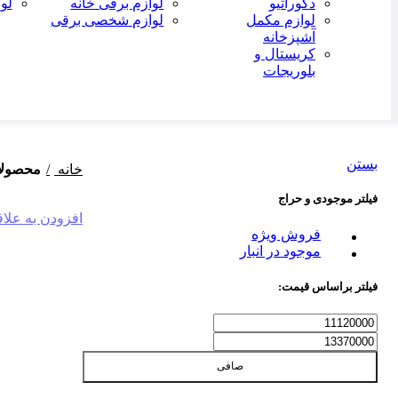
دکوراتیو
لوازم برقی خانه
لو
لوازم مکمل
لوازم شخصی برقی
آشپزخانه
کریستال و
بلوریجات
بستن
خانه
محصولا
فیلتر موجودی و حراج
افزودن به علا
-2%
فروش ویژه
موجود در انبار
فیلتر براساس قیمت:
صافی