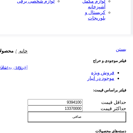
لوازم مکمل
لوازم شخصی برقی
آشپزخانه
کریستال و
بلوریجات
بستن
خانه
محصولا
فیلتر موجودی و حراج
افزودن به علا
-14%
اتمام
فروش ویژه
موجود در انبار
فیلتر براساس قیمت:
حداقل قیمت
حداكثر قيمت
صافی
دسته‌های محصولات