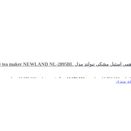
ی نیولند مدل side by side tea maker NEWLAND NL-2895BL
13,700 تومان بود.
13,370,000
تومان
قیمت فعلی: 13,370,000 تومان.
قه مندی
رید