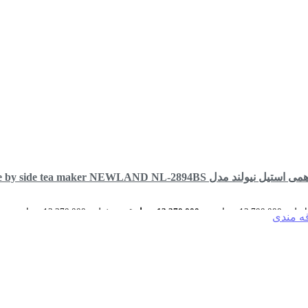
 مدل side by side tea maker NEWLAND NL-2894BS
13,700 تومان بود.
13,370,000
تومان
قیمت فعلی: 13,370,000 تومان.
قه مندی
رید