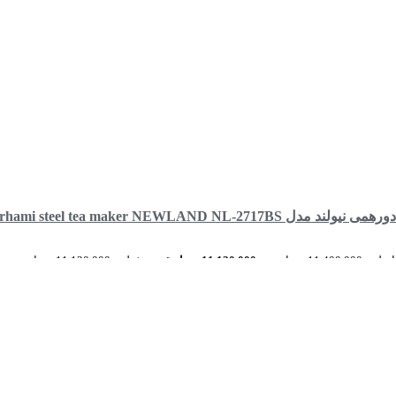
Durhami steel tea maker NEWLAND NL-2717BS
11,400 تومان بود.
11,120,000
تومان
قیمت فعلی: 11,120,000 تومان.
رید