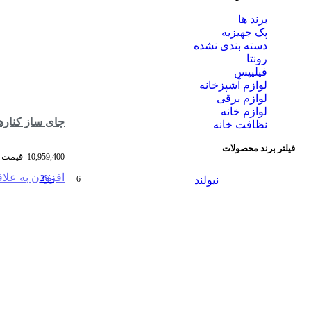
برند ها
پک جهیزیه
دسته بندی نشده
رونتا
فیلیپس
لوازم آشپزخانه
لوازم برقی
لوازم خانه
چای ساز کنارهمی 2 قوری پیرکس نیولند مدل ker NEWLAND NL-2786BG
نظافت خانه
فیلتر برند محصولات
قیمت اصلی: ,400
10,959,400
افزودن به علا
-2%
نیولند
6
اطلاعات بیشتر