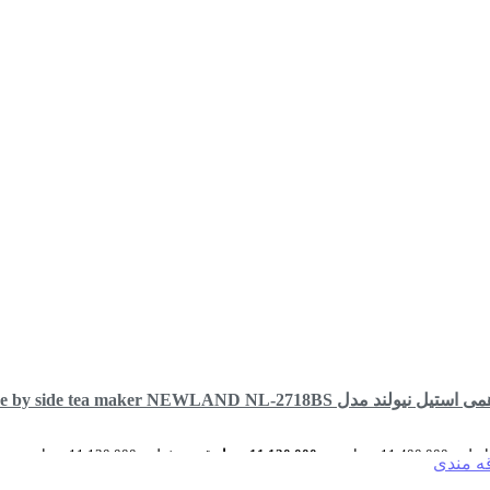
مدل side by side tea maker NEWLAND NL-2718BS
11,400 تومان بود.
11,120,000
تومان
قیمت فعلی: 11,120,000 تومان.
قه مندی
رید