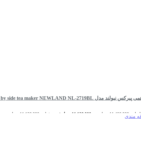
 مدل side by side tea maker NEWLAND NL-2719BL
11,400 تومان بود.
11,120,000
تومان
قیمت فعلی: 11,120,000 تومان.
قه مندی
رید