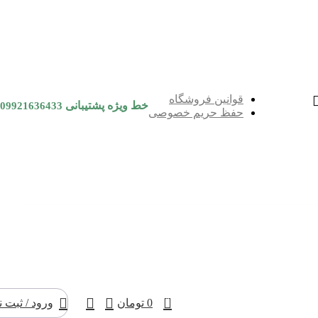
قوانین فروشگاه
خط ویژه پشتیبانی
09921636433
حفظ حریم خصوصی
0
0
تومان
ورود / ثبت ن