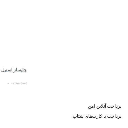
چایساز استیل دورهمی نیولند مدل 
قیمت اصلی: ,000
11,400,000
افزودن به سبد خ
پرداخت آنلاین امن
پرداخت با کارت‌های شتاب