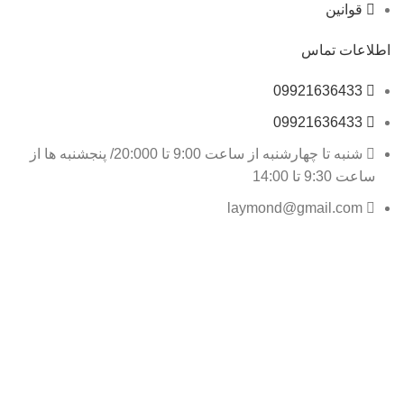
قوانین
اطلاعات تماس
09921636433
09921636433
شنبه تا چهارشنبه از ساعت 9:00 تا 20:000/ پنجشنبه ها از
ساعت 9:30 تا 14:00
laymond@gmail.com
بخش اداری فروشگاه: تبریز . عباسی. خیابان انقلاب. کوچه
بهمن