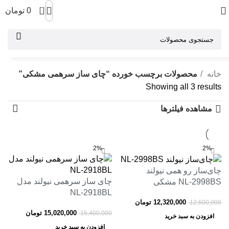
0
0
تومان
خانه
محصولات برچسب خورده “چای ساز سرهمی مشکی”
Showing all 3 results
مشاهده فیلترها
-2%
-2%
چای‌ساز رو همی نیولند
چای ساز سرهمی نیولند مدل
NL‑2998BS مشکی
NL-2918BL
12,320,000
تومان
12,600,000
15,020,000
تومان
15,400,000
افزودن به سبد خرید
افزودن به سبد خرید