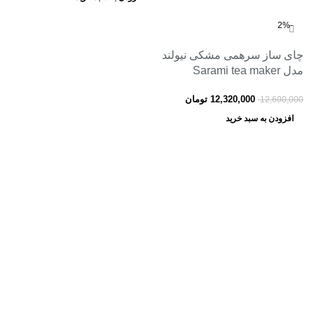
-2%
چای ساز سرهمی مشکی نیولند
مدل Sarami tea maker
NEWLAND NL-2955BS
12,320,000
تومان
12,600,000
افزودن به سبد خرید