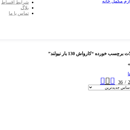
ازم مکمل خانه
شرایط اقساط
بلاگ
تماس با ما
رچسب خورده “کارواش 130 بار نیولند”
ه
ا
36