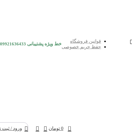
قوانین فروشگاه
خط ویژه پشتیبانی
09921636433
حفظ حریم خصوصی
0
0
تومان
ورود / ثبت ن