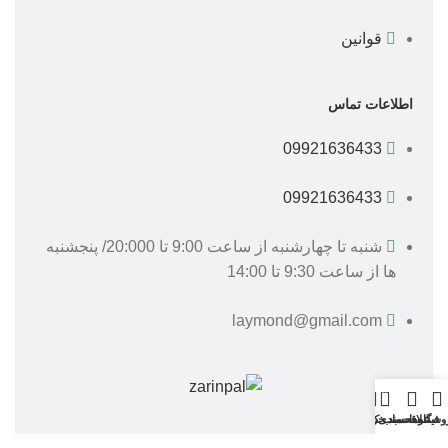
قوانین
اطلاعات تماس
09921636433
09921636433
شنبه تا چهارشنبه از ساعت 9:00 تا 20:000/ پنجشنبه
ها از ساعت 9:30 تا 14:00
laymond@gmail.com
0
وشگاه
فیلترها
علاقه مندی
سبد خرید
حساب کاربری من