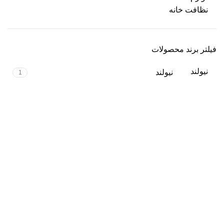
نظافت خانه
فیلتر برند محصولات
نیولند
نیولند
1