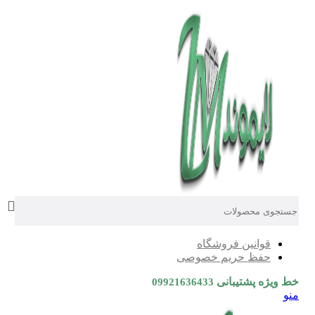
0
0
0
قوانین فروشگاه
حفظ حریم خصوصی
خط ویژه پشتیبانی
09921636433
منو