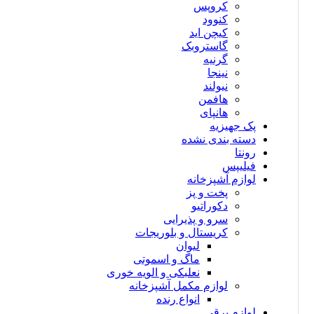
کروپس
کنوود
کیچن اید
گاستروبک
گرنیه
نینجا
نیولند
هافمن
هانپای
پک جهیزیه
دسته بندی نشده
رونتا
فیلیپس
لوازم آشپزخانه
پخت و پز
دکوراتیو
سرو و پذیرایی
کریستال و بلوریجات
لیوان
ماگ و اسموتی
نعلبکی و الویه خوری
لوازم مکمل آشپزخانه
انواع رنده
لوازم برقی