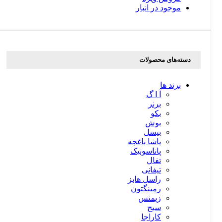
موجود در انبار
دسته‌های محصولات
برند ها
آ ا گ
برنر
بکو
بوش
بیسل
پاشا باغچه
پاناسونیک
تفال
تیفانی
راسل هابز
رمینگتون
زیمنس
سیج
کاراجا