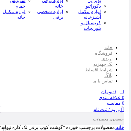
پذیرایی
لوازم برقی
سرویس
دکوراتیو
خانه
حمام
لوازم مکمل
لوازم شخصی
لوازم مکمل
آشپزخانه
برقی
خانه
کریستال و
بلوریجات
خانه
فروشگاه
برندها
پک جهیزیه
شرایط اقساط
بلاگ
تماس با ما
0
تومان
0
علاقه مندی
0
مقایسه
ورود / ثبت نام
خانه
محصولات برچسب خورده “گوشت کوب برقی تک کاره نیولند”