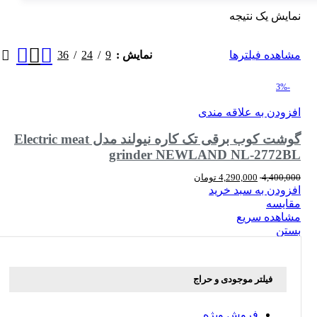
نمایش یک نتیجه
36
24
9
مشاهده فیلترها
نمایش
-3%
افزودن به علاقه مندی
گوشت کوب برقی تک کاره نیولند مدل Electric meat
grinder NEWLAND NL-2772BL
4,400,000
4,290,000
تومان
افزودن به سبد خرید
مقایسه
مشاهده سریع
بستن
فیلتر موجودی و حراج
فروش ویژه