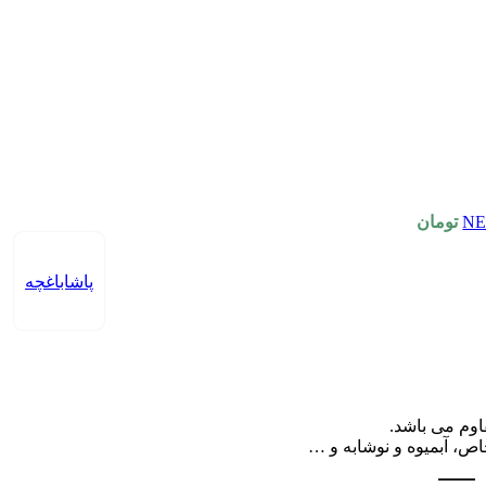
تومان
پاشاباغچه
وم می باشد.
اص، آبمیوه و نوشابه و …