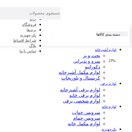
خانه
فروشگاه
برندها
دسته بندی کالاها
پک جهیزیه
شرایط اقساط
بلاگ
لوازم آشپزخانه
تماس با ما
پخت و پز
-23%
سرو و پذیرایی
دکوراتیو
لوازم مکمل آشپزخانه
کریستال و بلوریجات
لوازم برقی
لوازم برقی آشپزخانه
لوازم برقی خانه
لوازم شخصی برقی
لوازم خانه
سرویس خواب
سرویس حمام
لوازم مکمل خانه
پک جهیزیه