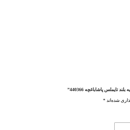
 تایملس پاشاباغچه 440366”
اری شده‌اند
*