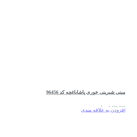
مینی شیرینی خوری پاشاباغچه کد 96456
1,190,000
تومان
افزودن به علاقه مندی
افزودن به سبد خرید