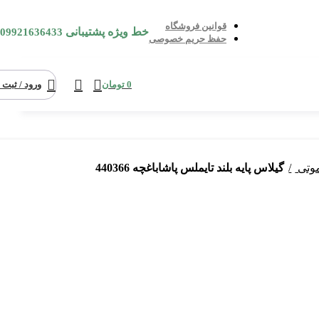
قوانین فروشگاه
خط ویژه پشتیبانی
09921636433
حفظ حریم خصوصی
0
تومان
ورود / ثبت 
موتی
گیلاس پایه بلند تایملس پاشاباغچه 440366