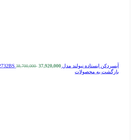
آبسردکن ایستاده نیولند مدل NL-2732BS
37,920,000
38,700,000
بازگشت به محصولات