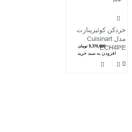
-14%
خردکن کوئیزینارت
مدل Cuisinart
ECH4PE
9,370,000
تومان
10,900,000
افزودن به سبد خرید