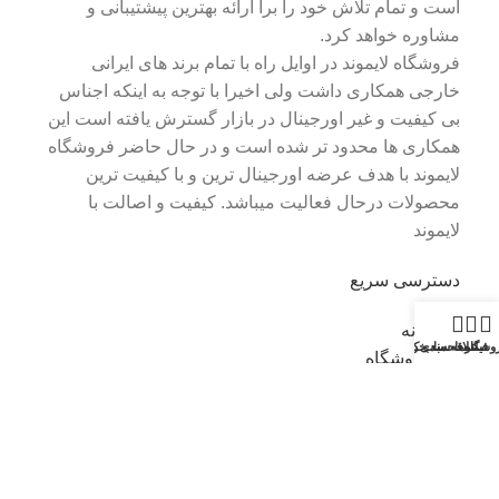
است و تمام تلاش خود را برا ارائه بهترین پیشتیبانی و
مشاوره خواهد کرد.
فروشگاه لایموند در اوایل راه با تمام برند های ایرانی
خارجی همکاری داشت ولی اخیرا با توجه به اینکه اجناس
بی کیفیت و غیر اورجینال در بازار گسترش یافته است این
همکاری ها محدود تر شده است و در حال حاضر فروشگاه
لایموند با هدف عرضه اورجینال ترین و با کیفیت ترین
محصولات درحال فعالیت میباشد. کیفیت و اصالت با
لایموند
دسترسی سریع
خانه
وشگاه
فیلترها
علاقه مندی
سبد خرید
حساب کاربری من
فروشگاه
تماس با ما
قوانین
اطلاعات تماس