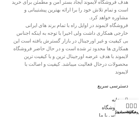
هدف فروشگاه لایموند ایجاد بستر امن و مطمئن برای خرید
است و تمام تلاش خود را برا ارائه بهترین پیشتیبانی و
مشاوره خواهد کرد.
فروشگاه لایموند در اوایل راه با تمام برند های ایرانی
خارجی همکاری داشت ولی اخیرا با توجه به اینکه اجناس
بی کیفیت و غیر اورجینال در بازار گسترش یافته است این
همکاری ها محدود تر شده است و در حال حاضر فروشگاه
لایموند با هدف عرضه اورجینال ترین و با کیفیت ترین
محصولات درحال فعالیت میباشد. کیفیت و اصالت با
لایموند
دسترسی سریع
خانه
فروشگاه
وشگاه
فیلترها
علاقه مندی
سبد خرید
حساب کاربری من
تماس با ما
قوانین
اطلاعات تماس