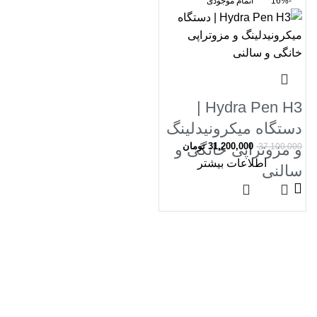
-16%
اتمام موجودی
Hydra Pen H3 |
دستگاه میکرونیدلینگ
31,200,000
تومان
و مزوتراپی خانگی و
37,100,000
اطلاعات بیشتر
سالنی