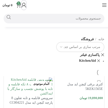
0
0
تومان
خانه
فروشگاه
پاکسازی فیلتر
KitchenAid
اتمام موجودی
کتری برقی کیچن اید مدل
5KEK1565E
19,890,000
تومان
سرویس قابلمه و تابه تفلون 8
پارچه کیچن اید مدل CC004221
افزودن به سبد خرید