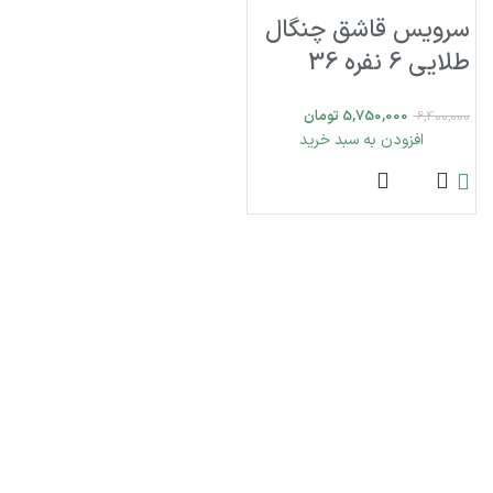
سرویس قاشق چنگال
طلایی 6 نفره 36
پارچه pink-more
5,750,000
تومان
6,400,000
افزودن به سبد خرید