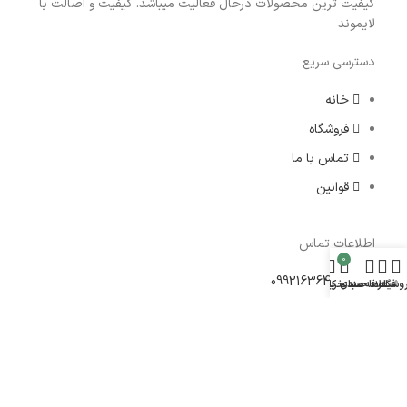
کیفیت ترین محصولات درحال فعالیت میباشد. کیفیت و اصالت با
لایموند
دسترسی سریع
خانه
فروشگاه
تماس با ما
قوانین
اطلاعات تماس
0
09921636433
وشگاه
فیلترها
علاقه مندی
سبد خرید
حساب کاربری من
09921636433
شنبه تا چهارشنبه از ساعت 9:00 تا 20:000/ پنجشنبه ها از
ساعت 9:30 تا 14:00
laymond@gmail.com