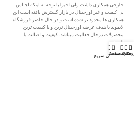
خارجی همکاری داشت ولی اخیرا با توجه به اینکه اجناس
بی کیفیت و غیر اورجینال در بازار گسترش یافته است این
همکاری ها محدود تر شده است و در حال حاضر فروشگاه
لایموند با هدف عرضه اورجینال ترین و با کیفیت ترین
محصولات درحال فعالیت میباشد. کیفیت و اصالت با
لایموند
0
وشگاه
فیلترها
علاقه مندی
سبد خرید
حساب کاربری من
دسترسی سریع
خانه
فروشگاه
تماس با ما
قوانین
اطلاعات تماس
09921636433
09921636433
شنبه تا چهارشنبه از ساعت 9:00 تا 20:000/ پنجشنبه ها