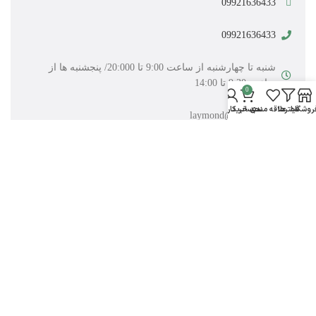
09921636433
09921636433
شنبه تا چهارشنبه از ساعت 9:00 تا 20:000/ پنجشنبه ها از
ساعت 9:30 تا 14:00
0
روشگاه
فیلترها
علاقه مندی
سبد خرید
حساب کاربری من
laymond@gmail.com
بخش اداری فروشگاه: تبریز . عباسی. خیابان انقلاب. کوچه
بهمن
انبار فروشگاه: جلفا -کوی شاهمار-میدان امام حسین
تمامی حقوق مادی و معنوی این سایت محفوظ می باشد.