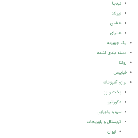
نینجا
نیولند
هافمن
هانپای
پک جهیزیه
دسته بندی نشده
رونتا
فیلیپس
لوازم آشپزخانه
پخت و پز
دکوراتیو
سرو و پذیرایی
کریستال و بلوریجات
لیوان