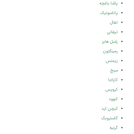
پاشا باغچه
پاناسونیک
تفال
تیفانی
راسل هابز
رمینگتون
زیمنس
سیج
کاراجا
کروپس
کنوود
کیچن اید
گاستروبک
گرنیه