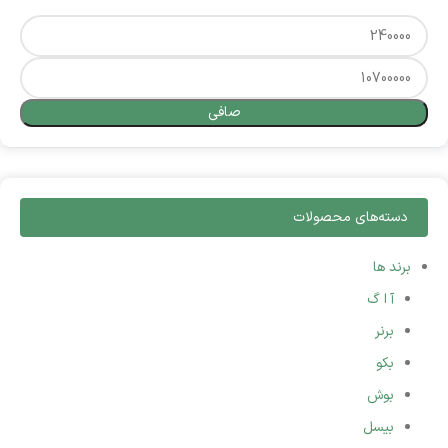
صافی
دسته‌های محصولات
برند ها
آ ا گ
برنر
بکو
بوش
بیسل