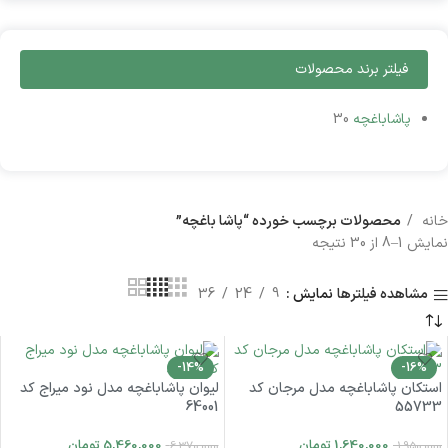
فیلتر برند محصولات
پاشاباغچه
30
خانه
محصولات برچسب خورده “پاشا باغچه”
نمایش 1–8 از 30 نتیجه
نمایش
9
24
36
مشاهده فیلترها
-14%
-16%
استکان پاشاباغچه مدل مرجان کد
لیوان پاشاباغچه مدل نود میراج کد
64001
55733
1,640,000
تومان
5,460,000
تومان
6,370,000
1,950,000