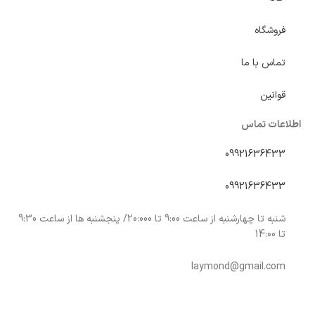
فروشگاه
تماس با ما
قوانین
اطلاعات تماس
09921636433
09921636433
شنبه تا چهارشنبه از ساعت 9:00 تا 20:000/ پنجشنبه ها از ساعت 9:30
تا 14:00
laymond@gmail.com